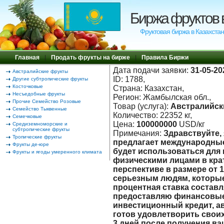
Биржа фруктов 
Фруктовая биржа в Казахстан
Главная
|
Продать фрукты на бирже
|
Правила Биржи
Дата подачи заявки:
31-05-20
Австралийские фрукты
ID: 1788,
Другие субтропические фрукты
Косточковые
Страна: Казахстан,
Несъедобные фрукты
Регион: Жамбылская обл.,
Прочие Семейство Розовые
Товар (услуга):
Австралийск
Семейство Тыквенные
Количество: 22352 кг,
Семечковые
Цена:
100000000
USD/кг
Средиземноморские и
субтропические фрукты
Примечания:
Здравствуйте,
Тропические фрукты
предлагает международные
Фрукты де-юре
будет использоваться для
Фрукты и ягоды умеренного климата
физическими лицами в кра
перспективе в размере от 1
серьезным людям, которые
процентная ставка составл
предоставляю финансовые 
инвестиционный кредит, ав
готов удовлетворить свои
3 дней после получения в